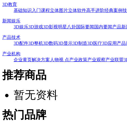
3D教育
基础知识
入门课程
立体图片
立体软件
高手进阶
经典案例
技
新闻娱乐
3D娱乐
3D游戏
3D影视
明星八卦
国际要闻
国内要闻
产品新
产品技术
3D配件
3D整机
3D数码
3D显示
3D制造
3D医疗
3D应用
产品
产业机构
企业黄页
解决方案
人物视 点
产业政策
产业观察
产业联盟
推荐商品
暂无资料
热门品牌