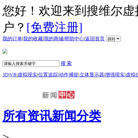
您好！欢迎来到搜维尔虚
户？
[免费注册]
我的订单
|
我的收藏
|
我的商城
|
帮助中心
|
返回首页
搜 索
3D
|
VR
|
虚拟现实
|
位置追踪
|
动作捕捉
|
立体显示器
|
增强现实
|
虚拟
所有资讯新闻分类
>