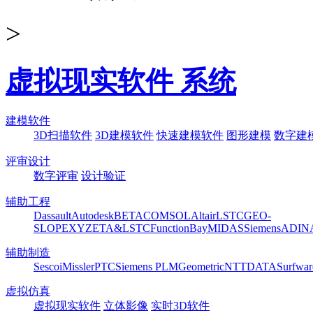
>
虚拟现实软件 系统
建模软件
3D扫描软件
3D建模软件
快速建模软件
图形建模
数字建
评审设计
数字评审
设计验证
辅助工程
Dassault
Autodesk
BETA
COMSOL
Altair
LSTC
GEO-
SLOPE
XYZ
ETA&LSTC
FunctionBay
MIDAS
Siemens
ADIN
辅助制造
Sescoi
Missler
PTC
Siemens PLM
Geometric
NTTDATA
Surfwar
虚拟仿真
虚拟现实软件
立体影像
实时3D软件