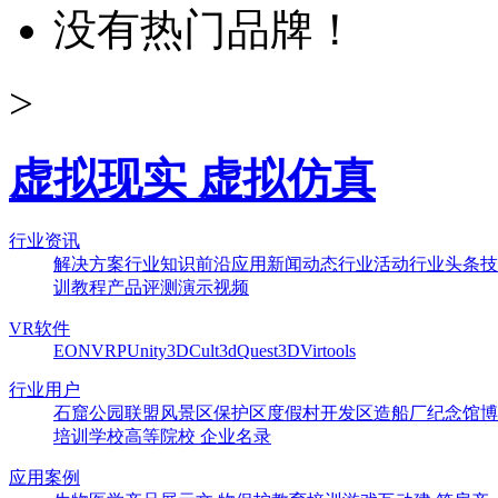
没有热门品牌！
>
虚拟现实 虚拟仿真
行业资讯
解决方案
行业知识
前沿应用
新闻动态
行业活动
行业头条
技
训教程
产品评测
演示视频
VR软件
EON
VRP
Unity3D
Cult3d
Quest3D
Virtools
行业用户
石窟
公园
联盟
风景区
保护区
度假村
开发区
造船厂
纪念馆
博
培训学校
高等院校
企业名录
应用案例