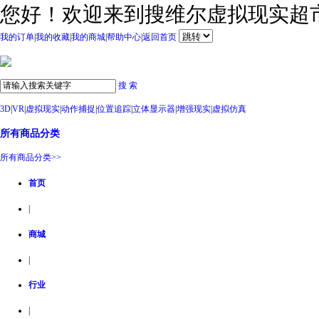
您好！欢迎来到搜维尔虚拟现实超
我的订单
|
我的收藏
|
我的商城
|
帮助中心
|
返回首页
搜 索
3D
|
VR
|
虚拟现实
|
动作捕捉
|
位置追踪
|
立体显示器
|
增强现实
|
虚拟仿真
所有商品分类
所有商品分类>>
首页
|
商城
|
行业
|