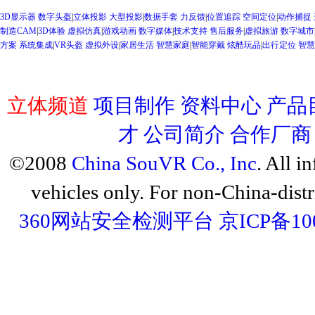
3D显示器 数字头盔
|
立体投影 大型投影
|
数据手套 力反馈
|
位置追踪 空间定位
|
动作捕捉
制造CAM
|
3D体验 虚拟仿真
|
游戏动画 数字媒体
|
技术支持 售后服务
|
虚拟旅游 数字城市
方案 系统集成
|
VR头盔 虚拟外设
|
家居生活 智慧家庭
|
智能穿戴 炫酷玩品
|
出行定位 智
立体频道
项目制作
资料中心
产品
才
公司简介
合作厂商
©2008
China SouVR Co., Inc
. All i
vehicles only. For non-China-dist
360网站安全检测平台
京ICP备10